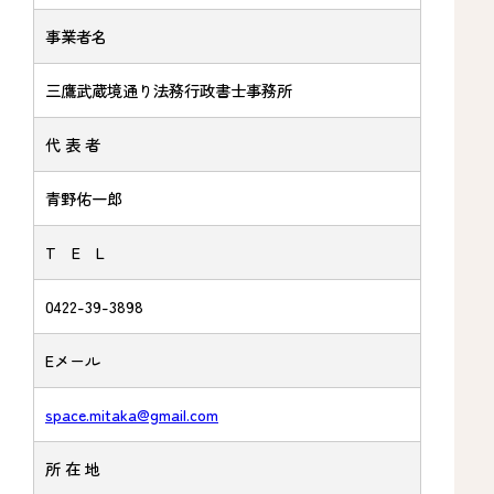
事業者名
三鷹武蔵境通り法務行政書士事務所
代 表 者
青野佑一郎
T E L
0422-39-3898
Eメール
space.mitaka@gmail.com
所 在 地